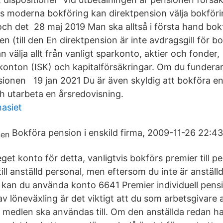
ios moderna bokföring kan direktpension välja bokför
och det 28 maj 2019 Man ska alltså i första hand bok
en (till den En direktpension är inte avdragsgill för b
välja allt från vanligt sparkonto, aktier och fonder,
konton (ISK) och kapitalförsäkringar. Om du funderar
nsionen 19 jan 2021 Du är även skyldig att bokföra en
h utarbeta en årsredovisning.
asiet
Bokföra pension i enskild firma, 2009-11-26 22:43
get konto för detta, vanligtvis bokförs premier till p
ill anställd personal, men eftersom du inte är anställd
å kan du använda konto 6641 Premier individuell pens
av löneväxling är det viktigt att du som arbetsgivare
medlen ska användas till. Om den anställda redan har f