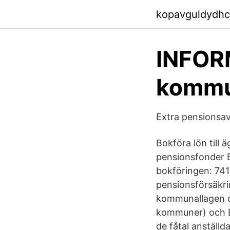
kopavguldydhc
INFORM
kommu
Extra pensionsav
Bokföra lön till 
pensionsfonder 
bokföringen: 741
pensionsförsäkri
kommunallagen oc
kommuner) och Ek
de fåtal anställ