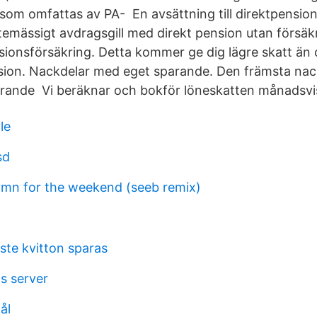
som omfattas av PA- En avsättning till direktpensio
temässigt avdragsgill med direkt pension utan försäk
ionsförsäkring. Detta kommer ge dig lägre skatt än 
sion. Nackdelar med eget sparande. Den främsta nac
arande Vi beräknar och bokför löneskatten månadsvi
le
sd
ymn for the weekend (seeb remix)
ste kvitton sparas
s server
ål