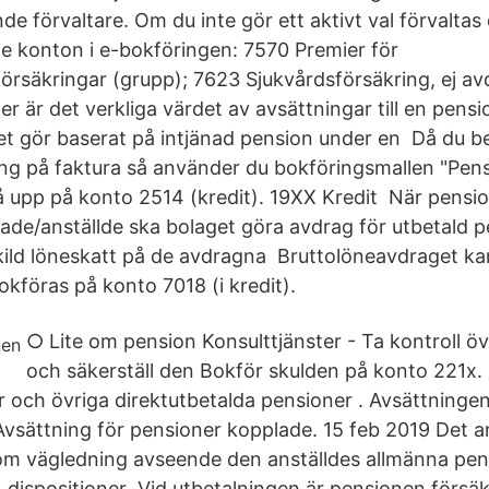
de förvaltare. Om du inte gör ett aktivt val förvalta
konton i e-bokföringen: 7570 Premier för
rsäkringar (grupp); 7623 Sjukvårdsförsäkring, ej avd
r är det verkliga värdet av avsättningar till en pens
t gör baserat på intjänad pension under en Då du be
ng på faktura så använder du bokföringsmallen "Pens
 upp på konto 2514 (kredit). 19XX Kredit När pensi
krade/anställde ska bolaget göra avdrag för utbetald 
kild löneskatt på de avdragna Bruttolöneavdraget k
kföras på konto 7018 (i kredit).
○ Lite om pension Konsulttjänster - Ta kontroll ö
och säkerställ den Bokför skulden på konto 221x.
r och övriga direktutbetalda pensioner . Avsättningen
Avsättning för pensioner kopplade. 15 feb 2019 Det an
m vägledning avseende den anställdes allmänna pens
, dispositioner Vid utbetalningen är pensionen försäk