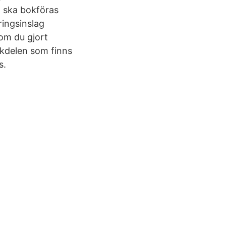
n ska bokföras
ringsinslag
om du gjort
kdelen som finns
s.