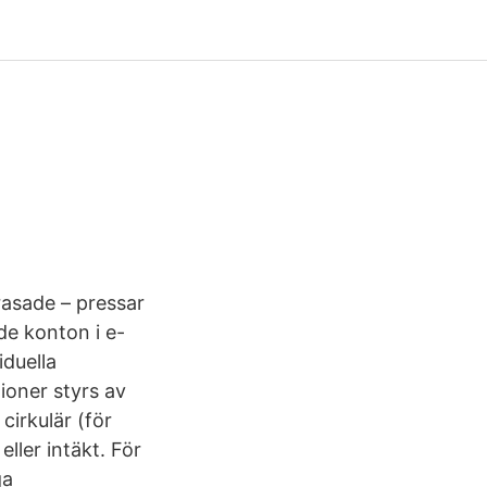
 rasade – pressar
e konton i e-
iduella
ioner styrs av
irkulär (för
ler intäkt. För
ga