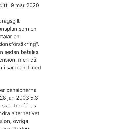
s ditt 9 mar 2020
ragsgill.
ionsplan som en
talar en
ionsförsäkring".
on sedan betalas
pension, men då
an i samband med
ver pensionerna
 28 jan 2003 5.3
 skall bokföras
dra alternativet
ion, övriga
ring för den