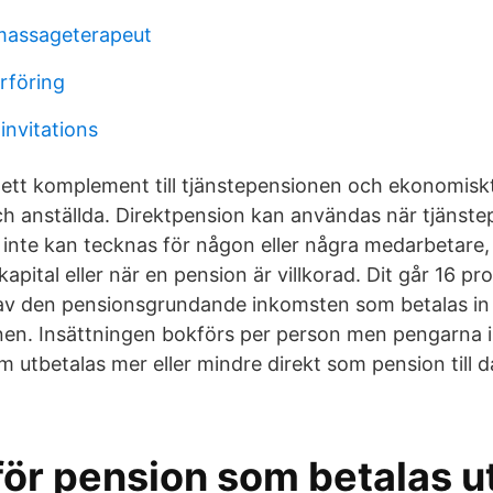
massageterapeut
rföring
nvitations
 ett komplement till tjänstepensionen och ekonomiskt
ch anställda. Direktpension kan användas när tjänst
inte kan tecknas för någon eller några medarbetare, n
pital eller när en pension är villkorad. Dit går 16 p
av den pensionsgrundande inkomsten som betalas in i 
en. Insättningen bokförs per person men pengarna i
m utbetalas mer eller mindre direkt som pension till 
för pension som betalas u