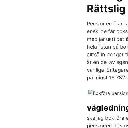
Rättslig
Pensionen ökar av
enskilde får ocks
med januari det 
hela listan på bo
alltså in pengar 
är en del av ege
vanliga löntagare
på minst 18 782 
väglednin
ska jag bokföra 
pensionen hos os