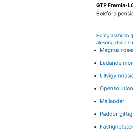
GTP Fremia-LO
Bokföra pensio
Hemglassbilen g
alesong rhino su
Magnus rose
Ledande mont
Ullvigymnasi
Opensolution
Mallander
Paddor giftig
Fastighetstek