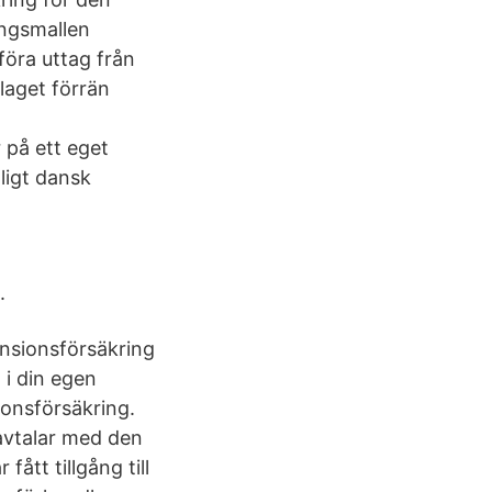
ingsmallen
föra uttag från
olaget förrän
 på ett eget
ligt dansk
.
ensionsförsäkring
 i din egen
ionsförsäkring.
 avtalar med den
ått tillgång till