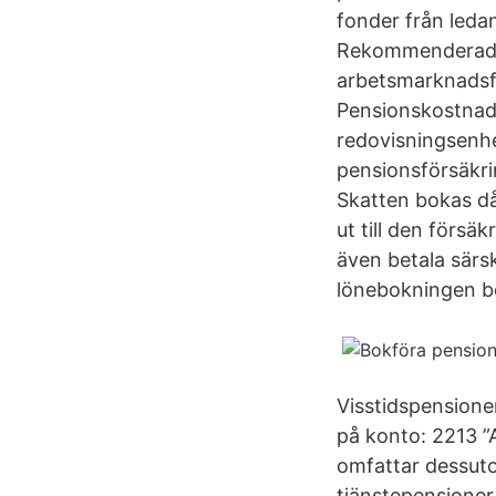
fonder från ledan
Rekommenderade 
arbetsmarknadsfö
Pensionskostnade
redovisningsenhe
pensionsförsäkri
Skatten bokas då
ut till den försä
även betala särs
lönebokningen bo
Visstidspensione
på konto: 2213 ”
omfattar dessuto
tjänstepensioner