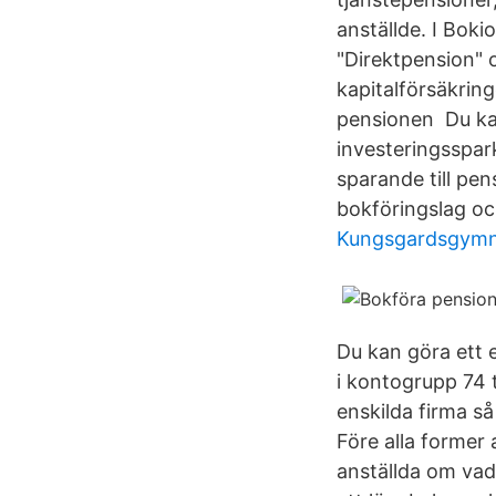
anställde. I Bok
"Direktpension" 
kapitalförsäkring
pensionen Du kan 
investeringsspar
sparande till pe
bokföringslag oc
Kungsgardsgymn
Du kan göra ett e
i kontogrupp 74 t
enskilda firma s
Före alla former 
anställda om vad 