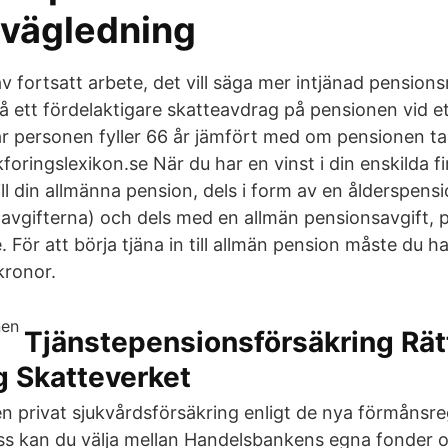
 vägledning
 fortsatt arbete, det vill säga mer intjänad pensions
å ett fördelaktigare skatteavdrag på pensionen vid e
år personen fyller 66 år jämfört med om pensionen tas
kforingslexikon.se När du har en vinst i din enskilda f
till din allmänna pension, dels i form av en ålderspen
navgifterna) och dels med en allmän pensionsavgift, 
. För att börja tjäna in till allmän pension måste du 
kronor.
Tjänstepensionsförsäkring Rät
g Skatteverket
en privat sjukvårdsförsäkring enligt de nya förmånsr
s kan du välja mellan Handelsbankens egna fonder o