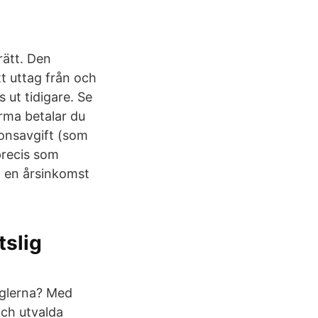
rätt. Den
tt uttag från och
 ut tidigare. Se
irma betalar du
sionsavgift (som
precis som
ha en årsinkomst
tslig
eglerna? Med
ch utvalda