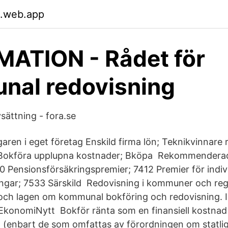
.web.app
ATION - Rådet för
nal redovisning
sättning - fora.se
ägaren i eget företag Enskild firma lön; Teknikvinnare
Bokföra upplupna kostnader; Bköpa Rekommenderad
0 Pensionsförsäkringspremier; 7412 Premier för indiv
ngar; 7533 Särskild Redovisning i kommuner och reg
h lagen om kommunal bokföring och redovisning. I c
onomiNytt Bokför ränta som en finansiell kostnad el
da (enbart de som omfattas av förordningen om statli