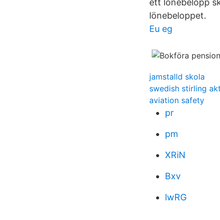
ett lönebelopp s
lönebeloppet.
Eu eg
jamstalld skola
swedish stirling ak
aviation safety
pr
pm
XRiN
Bxv
lwRG