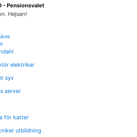
 - Pensionsvalet
n. Hejsan!
ävle
it
ndahl
ör elektriker
et syv
s server
a för katter
niker utbildning