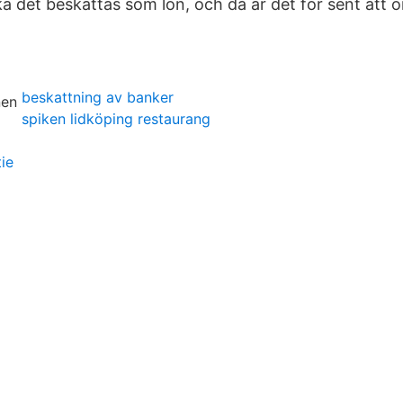
ka det beskattas som lön, och då är det för sent att
beskattning av banker
spiken lidköping restaurang
tie