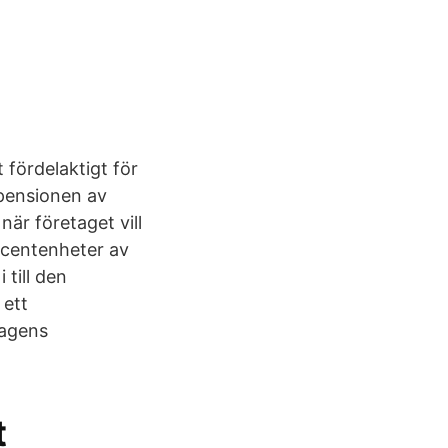
 fördelaktigt för
epensionen av
är företaget vill
rocentenheter av
till den
 ett
dagens
t