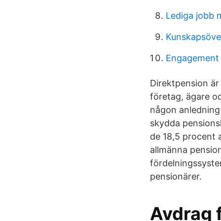
Lediga jobb 
Kunskapsöve
Engagement i
Direktpension är
företag, ägare o
någon anledning 
skydda pensionska
de 18,5 procent 
allmänna pension
fördelningssyste
pensionärer.
Avdrag 