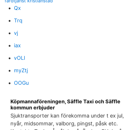
färdtjänst kristianstad
Qx
Trq
vj
iax
vOLI
myZtj
OOGu
Köpmannaföreningen, Säffle Taxi och Säffle
kommun erbjuder
Sjuktransporter kan förekomma under t ex jul,
nyår, midsommar, valborg, pingst, påsk etc.