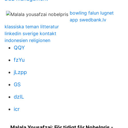
bowling falun lugnet
app swedbank.lv
klassiska teman litteratur
linkedin sverige kontakt
indonesien religionen
QQY
fzYu
jLzpp
GS
dzIL
icr
Malala Yousafzai: För tidigt för Nobelpris -