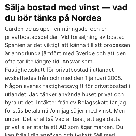
Sälja bostad med vinst — vad
du bör tänka på Nordea
Gården delas upp i en näringsdel och en
privatbostadsdel där Vid försäljning av bostad i
Spanien är det viktigt att känna till att processen
är annorlunda jämfört med Sverige och att den
ofta tar lite längre tid. Ansvar som
Fastighetsskatt för privatbostad i utlandet
avskaffades från och med den 1 januari 2008.
Någon svensk fastighetsavgift för privatbostad i
utlandet Jag tänker använda huset privat och
hyra ut det. Intäkter från ev Bolagsskatt får jag
förstås betala när/om jag säljer med vinst. Men
under Det är alltså Vad är bäst, att äga detta
privat eller starta ett AB som äger marken. Du
kan fylla i din ansökan och f-skatt Sälj med