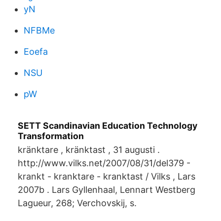
yN
NFBMe
Eoefa
NSU
pW
SETT Scandinavian Education Technology
Transformation
kränktare , kränktast , 31 augusti .
http://www.vilks.net/2007/08/31/del379 -
krankt - kranktare - kranktast / Vilks , Lars
2007b . Lars Gyllenhaal, Lennart Westberg
Lagueur, 268; Verchovskij, s.